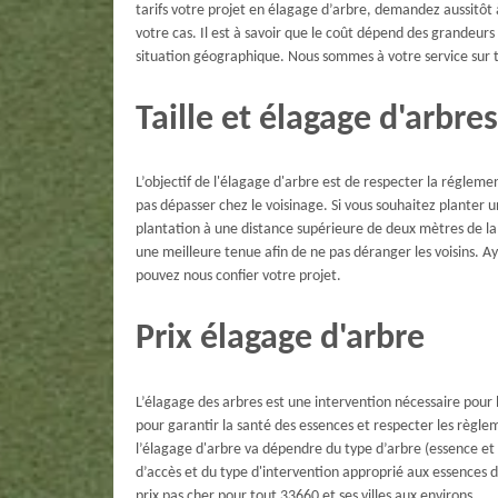
tarifs votre projet en élagage d’arbre, demandez aussitôt 
votre cas. Il est à savoir que le coût dépend des grandeurs 
situation géographique. Nous sommes à votre service sur t
Taille et élagage d'arbres
L’objectif de l'élagage d'arbre est de respecter la régle
pas dépasser chez le voisinage. Si vous souhaitez planter 
plantation à une distance supérieure de deux mètres de la 
une meilleure tenue afin de ne pas déranger les voisins. 
pouvez nous confier votre projet.
Prix élagage d'arbre
L’élagage des arbres est une intervention nécessaire pour l’
pour garantir la santé des essences et respecter les règlem
l’élagage d'arbre va dépendre du type d’arbre (essence et
d’accès et du type d'intervention approprié aux essences de
prix pas cher pour tout 33660 et ses villes aux environs.