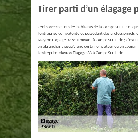
Tirer parti d’un élagage 
Ceci concerne tous les habitants de la Camps Sur L Isle, qu
l’entreprise compétente et possédant des professionnels les
Mayron Elagage 33 se trouvant à Camps Sur L Isle ; c’est un
en ébranchant jusqu’à une certaine hauteur ou en coupant 
l’entreprise Mayron Elagage 33 à Camps Sur L Isle.