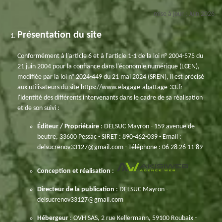
mise à jour : Juin 2026
Présentation du site
Conformément à l'article 6 et à l'article 1-1 de la loi n° 2004-575 du
21 juin 2004 pour la confiance dans l'économie numérique (LCEN),
modifiée par la loi n° 2024-449 du 21 mai 2024 (SREN), il est précisé
aux utilisateurs du site https://www.elagage-abattage-33.fr
l'identité des différents intervenants dans le cadre de sa réalisation
et de son suivi :
Éditeur / Propriétaire
: DELSUC Mayron - 159 avenue de
beutre, 33600 Pessac - SIRET : 890-462-039 - Email :
delsucrenov33127@gmail.com - Téléphone : 06 28 26 11 89
Conception et réalisation
:
Directeur de la publication
: DELSUC Mayron -
delsucrenov33127@gmail.com
Hébergeur
: OVH SAS, 2 rue Kellermann, 59100 Roubaix -