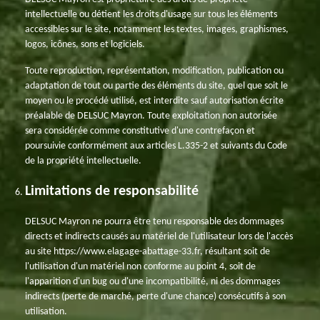
intellectuelle ou détient les droits d'usage sur tous les éléments
accessibles sur le site, notamment les textes, images, graphismes,
logos, icônes, sons et logiciels.
Toute reproduction, représentation, modification, publication ou
adaptation de tout ou partie des éléments du site, quel que soit le
moyen ou le procédé utilisé, est interdite sauf autorisation écrite
préalable de DELSUC Mayron. Toute exploitation non autorisée
sera considérée comme constitutive d'une contrefaçon et
poursuivie conformément aux articles L.335-2 et suivants du Code
de la propriété intellectuelle.
Limitations de responsabilité
DELSUC Mayron ne pourra être tenu responsable des dommages
directs et indirects causés au matériel de l'utilisateur lors de l'accès
au site https://www.elagage-abattage-33.fr, résultant soit de
l'utilisation d'un matériel non conforme au point 4, soit de
l'apparition d'un bug ou d'une incompatibilité, ni des dommages
indirects (perte de marché, perte d'une chance) consécutifs à son
utilisation.