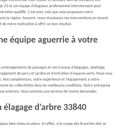
tage d'arbres sur tout 33840. En prenant soin de connaître vos
ge 33 et son équipe d'élagueur professionnel interviennent pour
entretien qualifié. C'est pour cela que nous proposons notre
ans la région. Souvent, nous réussissons nos interventions en tenant
 de notre motivation à offrir un bon résultat.
ne équipe aguerrie à votre
os aménagements de paysages et vos travaux d'élagages, abattage
nagement de parcs et jardins et d'entretien d'espaces verts. Nous vous
ts. Nos compétences, notre expérience et l'équipement à notre
comme les collectivités dans les meilleures conditions. Notre entreprise
s aux environs. Nous sommes aux services de toutes demandes.
en élagage d'arbre 33840
ques bien mises en place. En effet, si la coupe des branches doit se