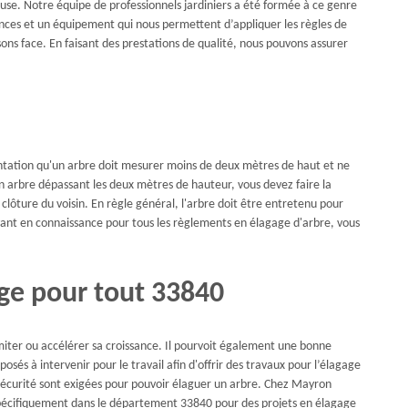
euse. Notre équipe de professionnels jardiniers a été formée à ce genre
ances et un équipement qui nous permettent d’appliquer les règles de
isons face. En faisant des prestations de qualité, nous pouvons assurer
mentation qu'un arbre doit mesurer moins de deux mètres de haut et ne
un arbre dépassant les deux mètres de hauteur, vous devez faire la
clôture du voisin. En règle général, l'arbre doit être entretenu pour
Ayant en connaissance pour tous les règlements en élagage d'arbre, vous
age pour tout 33840
imiter ou accélérer sa croissance. Il pourvoit également une bonne
posés à intervenir pour le travail afin d'offrir des travaux pour l’élagage
 sécurité sont exigées pour pouvoir élaguer un arbre. Chez Mayron
écifiquement dans le département 33840 pour des projets en élagage