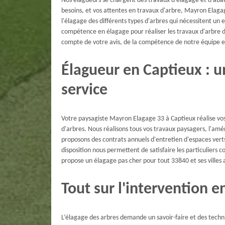
Nos élagueurs se chargent des travaux d'élagage et d'abat
besoins, et vos attentes en travaux d'arbre, Mayron Elaga
l'élagage des différents types d'arbres qui nécessitent un 
compétence en élagage pour réaliser les travaux d'arbre d
compte de votre avis, de la compétence de notre équipe et
Élagueur en Captieux : u
service
Votre paysagiste Mayron Elagage 33 à Captieux réalise v
d'arbres. Nous réalisons tous vos travaux paysagers, l'amé
proposons des contrats annuels d'entretien d'espaces ver
disposition nous permettent de satisfaire les particuliers 
propose un élagage pas cher pour tout 33840 et ses ville
Tout sur l'intervention 
L’élagage des arbres demande un savoir-faire et des techni