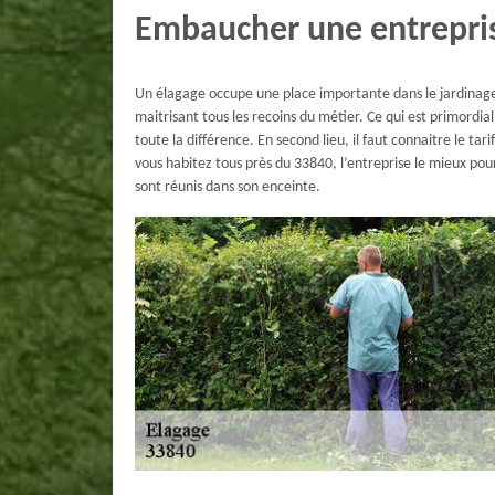
Embaucher une entrepris
Un élagage occupe une place importante dans le jardinage
maitrisant tous les recoins du métier. Ce qui est primordia
toute la différence. En second lieu, il faut connaitre le tar
vous habitez tous près du 33840, l’entreprise le mieux pour
sont réunis dans son enceinte.