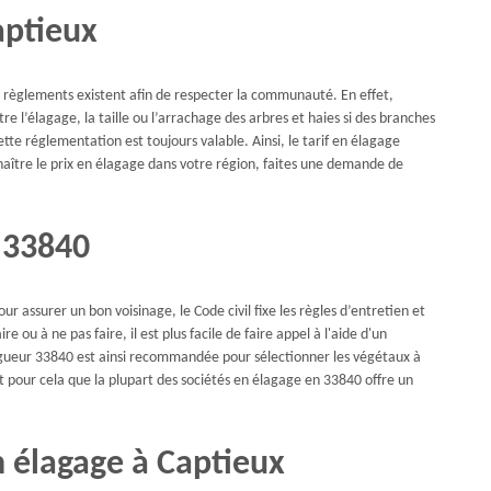
aptieux
s règlements existent afin de respecter la communauté. En effet,
re l’élagage, la taille ou l’arrachage des arbres et haies si des branches
ette réglementation est toujours valable. Ainsi, le tarif en élagage
naître le prix en élagage dans votre région, faites une demande de
n 33840
our assurer un bon voisinage, le Code civil fixe les règles d’entretien et
e ou à ne pas faire, il est plus facile de faire appel à l'aide d'un
lagueur 33840 est ainsi recommandée pour sélectionner les végétaux à
st pour cela que la plupart des sociétés en élagage en 33840 offre un
n élagage à Captieux