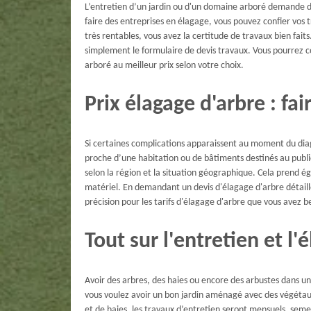
L’entretien d’un jardin ou d'un domaine arboré demande d
faire des entreprises en élagage, vous pouvez confier vos t
très rentables, vous avez la certitude de travaux bien faits
simplement le formulaire de devis travaux. Vous pourrez comp
arboré au meilleur prix selon votre choix.
Prix élagage d'arbre : fa
Si certaines complications apparaissent au moment du diagn
proche d’une habitation ou de bâtiments destinés au public
selon la région et la situation géographique. Cela prend 
matériel. En demandant un devis d'élagage d'arbre détail
précision pour les tarifs d'élagage d'arbre que vous avez b
Tout sur l'entretien et l'
Avoir des arbres, des haies ou encore des arbustes dans un 
vous voulez avoir un bon jardin aménagé avec des végétaux, 
et de haies, les travaux d’entretien seront mensuels, semes