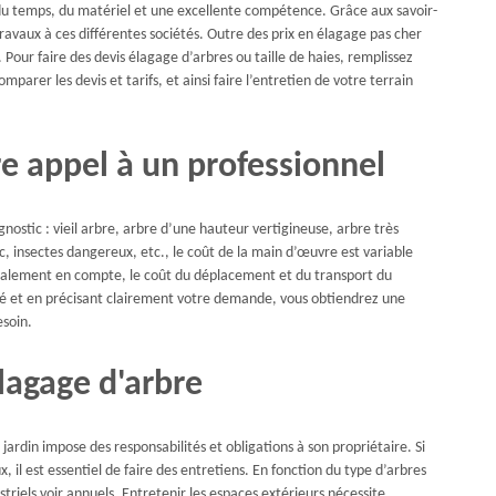
u temps, du matériel et une excellente compétence. Grâce aux savoir-
ravaux à ces différentes sociétés. Outre des prix en élagage pas cher
. Pour faire des devis élagage d’arbres ou taille de haies, remplissez
arer les devis et tarifs, et ainsi faire l’entretien de votre terrain
ire appel à un professionnel
ostic : vieil arbre, arbre d’une hauteur vertigineuse, arbre très
, insectes dangereux, etc., le coût de la main d’œuvre est variable
également en compte, le coût du déplacement et du transport du
lé et en précisant clairement votre demande, vous obtiendrez une
esoin.
élagage d'arbre
jardin impose des responsabilités et obligations à son propriétaire. Si
il est essentiel de faire des entretiens. En fonction du type d’arbres
triels voir annuels. Entretenir les espaces extérieurs nécessite