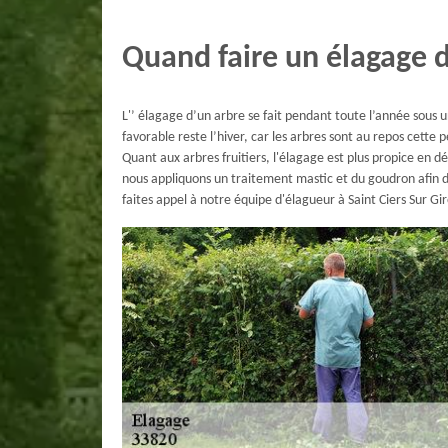
Quand faire un élagage d
L'’ élagage d’un arbre se fait pendant toute l’année sous
favorable reste l’hiver, car les arbres sont au repos cette 
Quant aux arbres fruitiers, l'élagage est plus propice en dé
nous appliquons un traitement mastic et du goudron afin d’é
faites appel à notre équipe d'élagueur à Saint Ciers Sur Gi