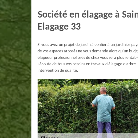
Société en élagage à Sa
Elagage 33
Si vous avez un projet de jardin à confier à un jardinier pa
de vos espaces arborés ne vous demande alors qu’un budget
élagueur professionnel près de chez vous sera plus rentabl
l'écoute de tous vos besoins en travaux d'élagage d'arbre.
intervention de qualité.