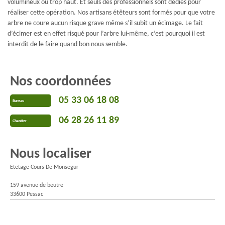
volumineux ou trop haut. Et seuls des professionnels sont dédiés pour
réaliser cette opération. Nos artisans étêteurs sont formés pour que votre
arbre ne coure aucun risque grave même s’il subit un écimage. Le fait
d’écimer est en effet risqué pour l’arbre lui-même, c’est pourquoi il est
interdit de le faire quand bon nous semble.
Nos coordonnées
05 33 06 18 08
Bureau
06 28 26 11 89
Chantier
Nous localiser
Etetage Cours De Monsegur
159 avenue de beutre
33600 Pessac