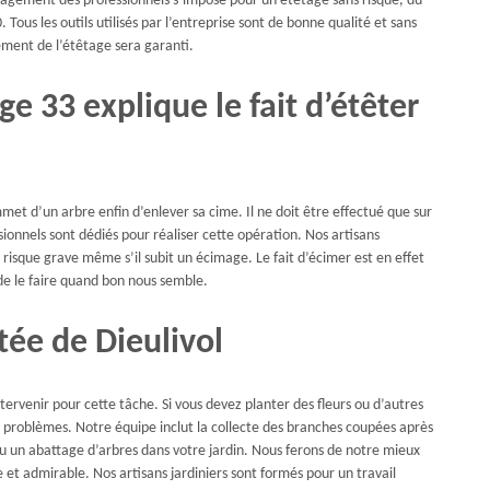
gagement des professionnels s’impose pour un étêtage sans risque, du
Tous les outils utilisés par l’entreprise sont de bonne qualité et sans
ement de l’étêtage sera garanti.
e 33 explique le fait d’étêter
et d’un arbre enfin d’enlever sa cime. Il ne doit être effectué que sur
ionnels sont dédiés pour réaliser cette opération. Nos artisans
risque grave même s’il subit un écimage. Le fait d’écimer est en effet
 de le faire quand bon nous semble.
tée de Dieulivol
tervenir pour cette tâche. Si vous devez planter des fleurs ou d’autres
ns problèmes. Notre équipe inclut la collecte des branches coupées après
ou un abattage d’arbres dans votre jardin. Nous ferons de notre mieux
 et admirable. Nos artisans jardiniers sont formés pour un travail