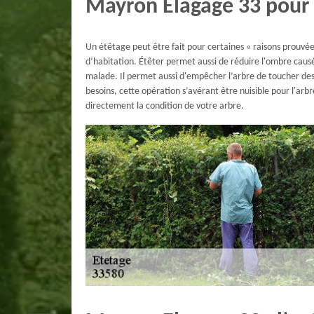
Mayron Elagage 33 pour 
Un étêtage peut être fait pour certaines « raisons prouvée
d’habitation. Étêter permet aussi de réduire l'ombre caus
malade. Il permet aussi d'empêcher l’arbre de toucher des 
besoins, cette opération s’avérant être nuisible pour l'arb
directement la condition de votre arbre.