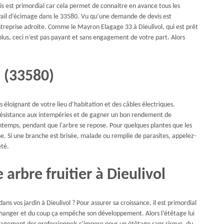
 est primordial car cela permet de connaitre en avance tous les
ravail d’écimage dans le 33580. Vu qu’une demande de devis est
ntreprise adroite. Comme le Mayron Elagage 33 à Dieulivol, qui est prêt
plus, ceci n’est pas payant et sans engagement de votre part. Alors
 (33580)
es éloignant de votre lieu d’habitation et des câbles électriques.
r résistance aux intempéries et de gagner un bon rendement de
intemps, pendant que l'arbre se repose. Pour quelques plantes que les
ne. Si une branche est brisée, malade ou remplie de parasites, appelez-
été.
 arbre fruitier à Dieulivol
ans vos jardin à Dieulivol ? Pour assurer sa croissance, il est primordial
 changer et du coup ça empêche son développement. Alors l’étêtage lui