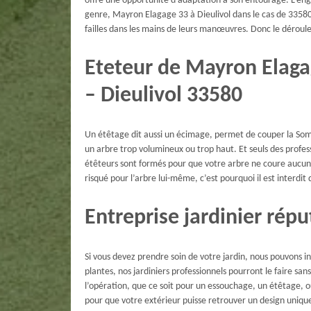
offre une opportunité d’adaptation à son entourage. L’en
genre, Mayron Elagage 33 à Dieulivol dans le cas de 33580. 
failles dans les mains de leurs manœuvres. Donc le déroul
Eteteur de Mayron Elagag
– Dieulivol 33580
Un étêtage dit aussi un écimage, permet de couper la Somm
un arbre trop volumineux ou trop haut. Et seuls des profess
étêteurs sont formés pour que votre arbre ne coure aucun 
risqué pour l’arbre lui-même, c’est pourquoi il est interdit
Entreprise jardinier répu
Si vous devez prendre soin de votre jardin, nous pouvons in
plantes, nos jardiniers professionnels pourront le faire sa
l’opération, que ce soit pour un essouchage, un étêtage, 
pour que votre extérieur puisse retrouver un design unique