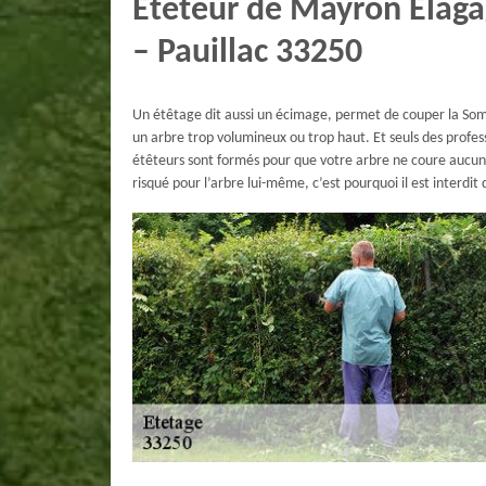
Eteteur de Mayron Elagag
– Pauillac 33250
Un étêtage dit aussi un écimage, permet de couper la Somm
un arbre trop volumineux ou trop haut. Et seuls des profess
étêteurs sont formés pour que votre arbre ne coure aucun 
risqué pour l’arbre lui-même, c’est pourquoi il est interdit