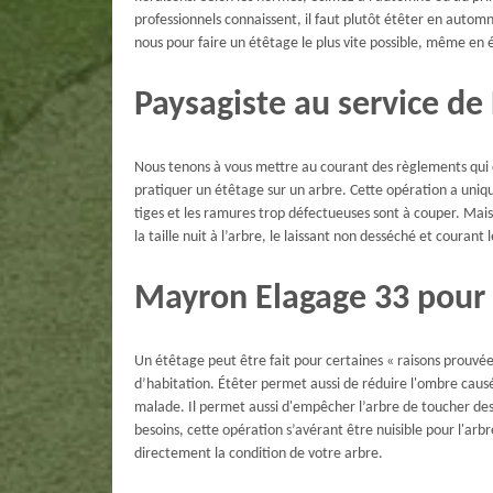
professionnels connaissent, il faut plutôt étêter en autom
nous pour faire un étêtage le plus vite possible, même en 
Paysagiste au service de 
Nous tenons à vous mettre au courant des règlements qui co
pratiquer un étêtage sur un arbre. Cette opération a uniq
tiges et les ramures trop défectueuses sont à couper. Mais p
la taille nuit à l’arbre, le laissant non desséché et courant 
Mayron Elagage 33 pour 
Un étêtage peut être fait pour certaines « raisons prouvée
d’habitation. Étêter permet aussi de réduire l'ombre caus
malade. Il permet aussi d'empêcher l’arbre de toucher des 
besoins, cette opération s’avérant être nuisible pour l'arb
directement la condition de votre arbre.