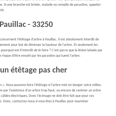
ne. Si une branche est brisée, malade ou remplie de parasites, appelez-
été.
Pauillac - 33250
ncernent l’étêtage d’arbre à Pauillac. Il est absolument interdit de
uement pour but de diminuer la hauteur de l’arbre. Et seulement les
ourquoi est-il interdit de le faire ? C’est parce que la lésion laissée par
le risque d’être envahi par les parasites qui tuent l’arbre.
un étêtage pas cher
s ». Nous pouvons faire l’étêtage si l’arbre met en danger votre milieu
ée par l’existence d'un arbre trop haut, ou encore de ranimer un arbre
câbles électriques. Donc l'écimage ne doit être fait que pour ces
re. Donc, contactez-nous si vous êtes à Pauillac pour examiner