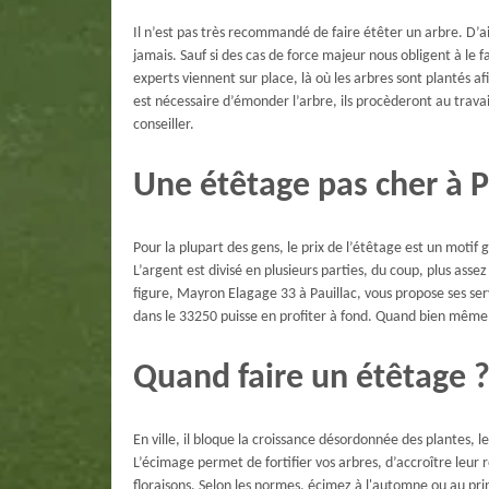
Il n’est pas très recommandé de faire étêter un arbre. D’ai
jamais. Sauf si des cas de force majeur nous obligent à le f
experts viennent sur place, là où les arbres sont plantés af
est nécessaire d’émonder l’arbre, ils procèderont au trav
conseiller.
Une étêtage pas cher à P
Pour la plupart des gens, le prix de l’étêtage est un motif g
L’argent est divisé en plusieurs parties, du coup, plus ass
figure, Mayron Elagage 33 à Pauillac, vous propose ses se
dans le 33250 puisse en profiter à fond. Quand bien même le
Quand faire un étêtage ?
En ville, il bloque la croissance désordonnée des plantes, l
L’écimage permet de fortifier vos arbres, d’accroître leu
floraisons. Selon les normes, écimez à l'automne ou au pr