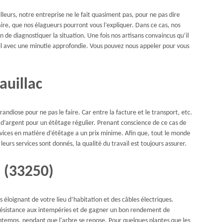
lleurs, notre entreprise ne le fait quasiment pas, pour ne pas dire
aire, que nos élagueurs pourront vous l’expliquer. Dans ce cas, nos
in de diagnostiquer la situation. Une fois nos artisans convaincus qu’il
ail avec une minutie approfondie. Vous pouvez nous appeler pour vous
auillac
randiose pour ne pas le faire. Car entre la facture et le transport, etc.
ez d’argent pour un étêtage régulier. Prenant conscience de ce cas de
rvices en matière d’étêtage a un prix minime. Afin que, tout le monde
urs services sont donnés, la qualité du travail est toujours assurer.
 (33250)
es éloignant de votre lieu d’habitation et des câbles électriques.
r résistance aux intempéries et de gagner un bon rendement de
intemps, pendant que l'arbre se repose. Pour quelques plantes que les