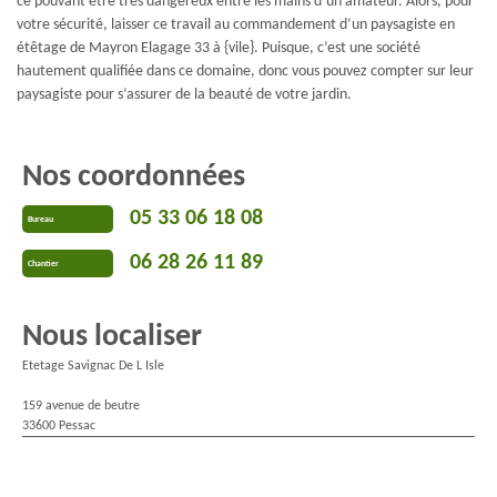
ce pouvant être très dangereux entre les mains d’un amateur. Alors, pour
votre sécurité, laisser ce travail au commandement d’un paysagiste en
étêtage de Mayron Elagage 33 à {vile}. Puisque, c’est une société
hautement qualifiée dans ce domaine, donc vous pouvez compter sur leur
paysagiste pour s’assurer de la beauté de votre jardin.
Nos coordonnées
05 33 06 18 08
Bureau
06 28 26 11 89
Chantier
Nous localiser
Etetage Savignac De L Isle
159 avenue de beutre
33600 Pessac