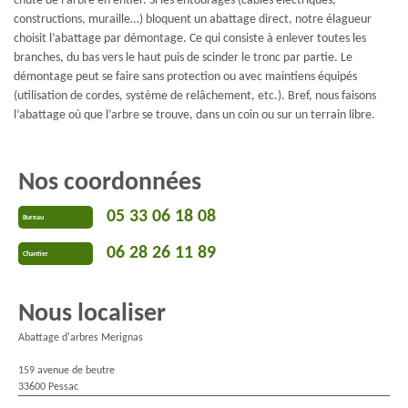
chute de l’arbre en entier. Si les entourages (câbles électriques,
constructions, muraille…) bloquent un abattage direct, notre élagueur
choisit l’abattage par démontage. Ce qui consiste à enlever toutes les
branches, du bas vers le haut puis de scinder le tronc par partie. Le
démontage peut se faire sans protection ou avec maintiens équipés
(utilisation de cordes, système de relâchement, etc.). Bref, nous faisons
l’abattage où que l’arbre se trouve, dans un coin ou sur un terrain libre.
Nos coordonnées
05 33 06 18 08
Bureau
06 28 26 11 89
Chantier
Nous localiser
Abattage d'arbres Merignas
159 avenue de beutre
33600 Pessac