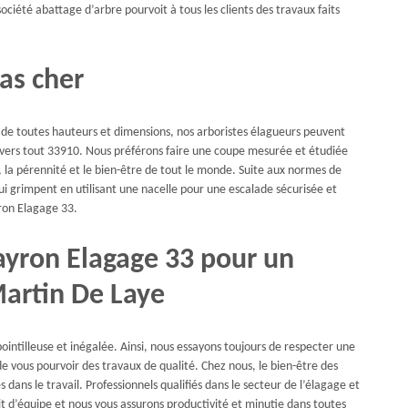
iété abattage d’arbre pourvoit à tous les clients des travaux faits
as cher
s de toutes hauteurs et dimensions, nos arboristes élagueurs peuvent
ravers tout 33910. Nous préférons faire une coupe mesurée et étudiée
e, la pérennité et le bien-être de tout le monde. Suite aux normes de
 qui grimpent en utilisant une nacelle pour une escalade sécurisée et
ron Elagage 33.
ayron Elagage 33 pour un
Martin De Laye
ointilleuse et inégalée. Ainsi, nous essayons toujours de respecter une
de vous pourvoir des travaux de qualité. Chez nous, le bien-être des
dans le travail. Professionnels qualifiés dans le secteur de l’élagage et
it d’équipe et nous vous assurons productivité et minutie dans toutes