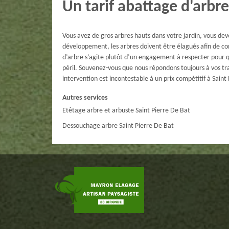
Un tarif abattage d'arbre
Vous avez de gros arbres hauts dans votre jardin, vous deve
développement, les arbres doivent être élagués afin de co
d’arbre s’agite plutôt d’un engagement à respecter pour q
péril. Souvenez-vous que nous répondons toujours à vos tra
intervention est incontestable à un prix compétitif à Saint
Autres services
Etêtage arbre et arbuste Saint Pierre De Bat
Dessouchage arbre Saint Pierre De Bat