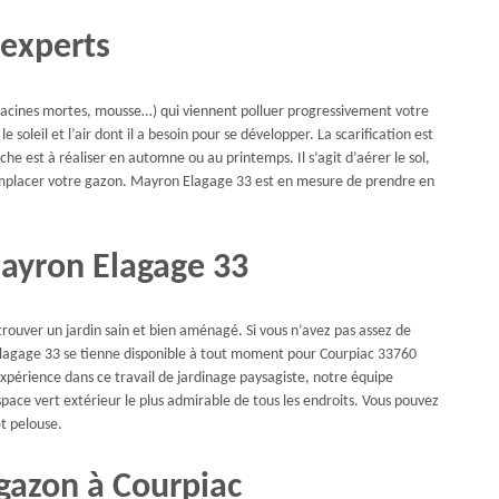
 experts
s (racines mortes, mousse…) qui viennent polluer progressivement votre
soleil et l’air dont il a besoin pour se développer. La scarification est
e est à réaliser en automne ou au printemps. Il s’agit d’aérer le sol,
emplacer votre gazon. Mayron Elagage 33 est en mesure de prendre en
ayron Elagage 33
rouver un jardin sain et bien aménagé. Si vous n’avez pas assez de
n Elagage 33 se tienne disponible à tout moment pour Courpiac 33760
xpérience dans ce travail de jardinage paysagiste, notre équipe
ace vert extérieur le plus admirable de tous les endroits. Vous pouvez
t pelouse.
 gazon à Courpiac