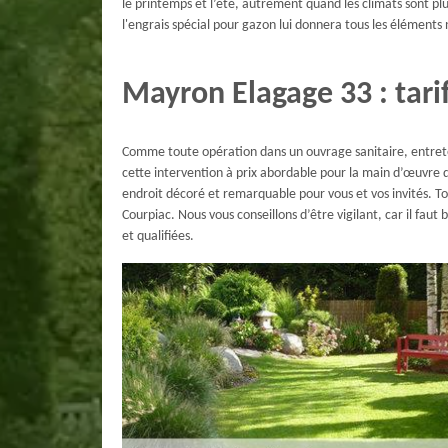
le printemps et l’été, autrement quand les climats sont pl
l'engrais spécial pour gazon lui donnera tous les éléments nu
Mayron Elagage 33 : tari
Comme toute opération dans un ouvrage sanitaire, entreteni
cette intervention à prix abordable pour la main d’œuvre d
endroit décoré et remarquable pour vous et vos invités. To
Courpiac. Nous vous conseillons d’être vigilant, car il faut
et qualifiées.