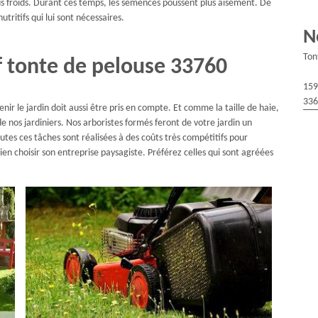
us froids. Durant ces temps, les semences poussent plus aisément. De
tritifs qui lui sont nécessaires.
N
Ton
f tonte de pelouse 33760
159
336
r le jardin doit aussi être pris en compte. Et comme la taille de haie,
e nos jardiniers. Nos arboristes formés feront de votre jardin un
utes ces tâches sont réalisées à des coûts très compétitifs pour
 bien choisir son entreprise paysagiste. Préférez celles qui sont agréées