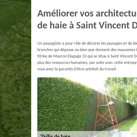
Améliorer vos architectur
de haie à Saint Vincent 
Un paysagiste a pour rôle de décorer les paysages et de bi
branches qui dépasse ou bien que donnent des mauvaises im
titrée de Mayron Elagage 33 qui se situe à Saint Vincent 
plus des ressources humaines, par suite avec cette entrep
vous avez la garantis d’être satisfait du travail.