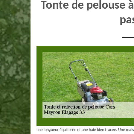
Tonte de pelouse à
pa
une longueur équilibrée et une haie bien tracée. Une maiso